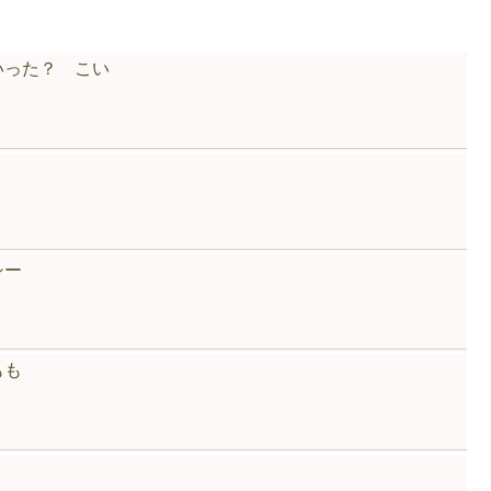
いった？ こい
ミ
シー
もも