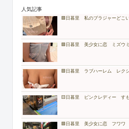
人気記事
🟩日暮里 私のブラジャーどこ
🟩日暮里 美少女に恋 ミズウ
🟦日暮里 ラブハーレム レク
🟨日暮里 ピンクレディー す
🟩日暮里 美少女に恋 フワワ