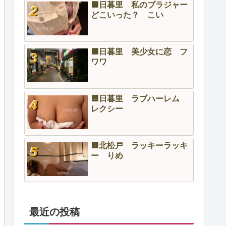
🟩日暮里 私のブラジャー
どこいった？ こい
🟩日暮里 美少女に恋 フ
ワワ
🟦日暮里 ラブハーレム
レクシー
🟥北松戸 ラッキーラッキ
ー りめ
最近の投稿